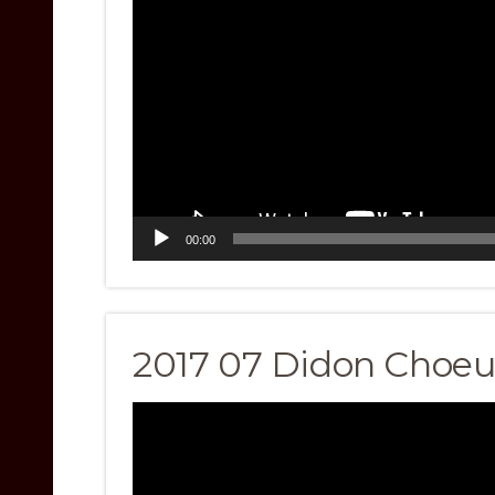
00:00
2017 07 Didon Choeur
Video
Player